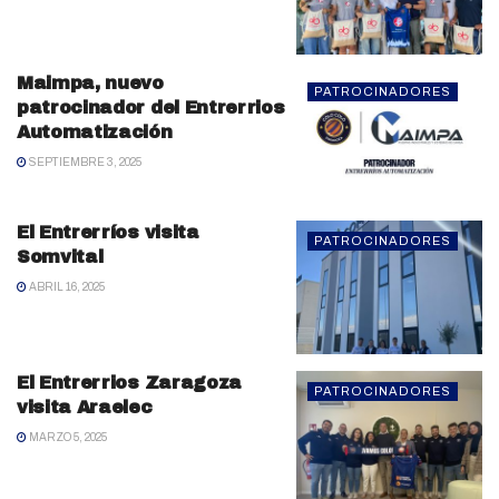
Maimpa, nuevo
PATROCINADORES
patrocinador del Entrerrios
Automatización
SEPTIEMBRE 3, 2025
El Entrerríos visita
PATROCINADORES
Somvital
ABRIL 16, 2025
El Entrerrios Zaragoza
PATROCINADORES
visita Araelec
MARZO 5, 2025