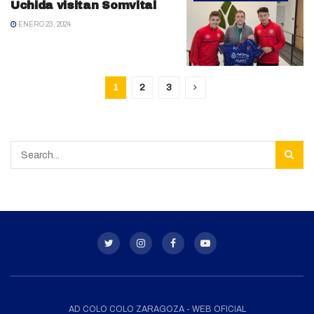
Uchida visitan Somvital
ENERO 23, 2024
1
2
3
AD COLO COLO ZARAGOZA - WEB OFICIAL